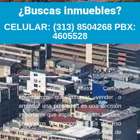
¿Buscas inmuebles?
CELULAR: (313) 8504268 PBX:
4605528
En Inmobiliaria Nieto Cortés,
entendemos que comprar, vender o
arrendar una propiedad es una decisión
importante que implica aspectos legales,
financieros y emocionales. Es por eso
que contamos con un equipo de