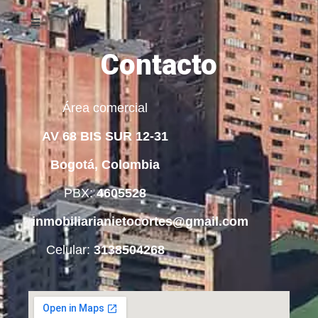
Contacto
Área comercial
AV 68 BIS SUR 12-31
Bogotá, Colombia
PBX:
4605528
inmobiliarianietocortes@gmail.com
Celular:
3138504268