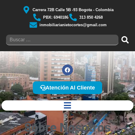
Carrera 72B Calle 5B -93 Bogota - Colombia
PBX: 6940186
313 850 4268
inmobiliarianietocortes@gmail.com
Atención Al Cliente
Sobre Nosotros